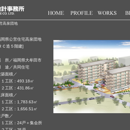
営高泉団地
福岡県公営住宅高泉団地
[ＲＣ造５階建]
場 所／福岡県大牟田市
用 途／共同住宅
建築面積／
１工区：493.18㎡
２工区：431.86㎡
延床面積／
工区：1,783.63㎡
工区：1,656.51㎡
住戸数／
１工区：24戸＋集会所
２工区：25戸