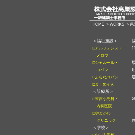
HOME
WORKS
県
＜福祉施設＞
□アルフォンス・
メロウ
□シャルール・
コパン
□ふらねコパン
□ま・めぞん
＜診療所＞
□末吉小児科・
１
内科医院
２
□やまかわ
クリニック
＜学校＞
□山川中学校