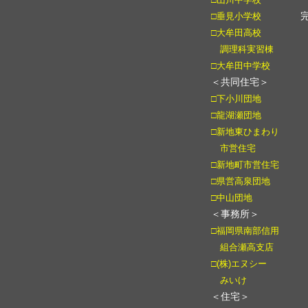
□垂見小学校
□大牟田高校
調理科実習棟
□大牟田中学校
＜共同住宅＞
□下小川団地
□龍湖瀬団地
□新地東ひまわり
市営住宅
□新地町市営住宅
□県営高泉団地
□中山団地
＜事務所＞
□福岡県南部信用
組合瀬高支店
□(株)エヌシー
みいけ
＜住宅＞